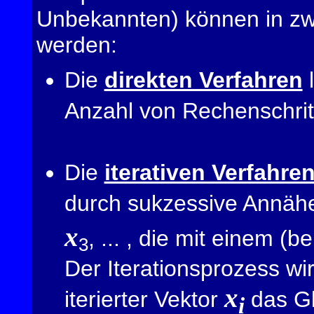
Unbekannten) können in zwe
werden:
Die
direkten Verfahren
l
Anzahl von Rechenschri
Die
iterativen Verfahre
durch sukzessive Annähe
x
, ... , die mit einem (
3
Der Iterationsprozess w
x
iterierter Vektor
das Gl
i